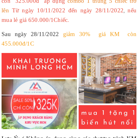
còn 325.000đ áp dụng
combo 1 thùng 5 chiếc trở
lên
Từ ngày 10/11/2022 đến ngày 28/11/2022
nếu
,
mua lẻ giá 650.000/1Chiếc.
Sau ngày 28/11/2022
giảm 30% giá KM còn
455.000đ/1C