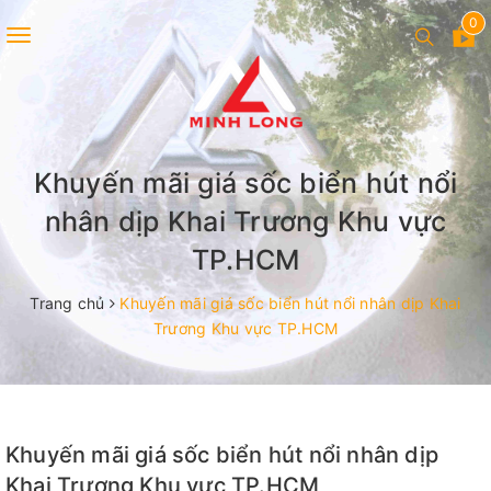
0
Toggle
navigation
Khuyến mãi giá sốc biển hút nổi
nhân dịp Khai Trương Khu vực
TP.HCM
Trang chủ
Khuyến mãi giá sốc biển hút nổi nhân dịp Khai
Trương Khu vực TP.HCM
Khuyến mãi giá sốc biển hút nổi nhân dịp
Khai Trương Khu vực TP.HCM