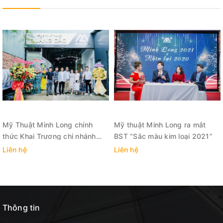
Mỹ Thuật Minh Long chính
Mỹ thuật Minh Long ra mắt
thức Khai Trương chi nhánh
BST “Sắc màu kim loại 2021”
mới HCM
Liên hệ
Liên hệ
Minh Long tại triển lãm thiết bị và công nghệ quảng
cáo Việt Nam- Vietad 2023
Thông tin
Vietad 2023- Hà Nội là cơ hội để các công ty, đơn vị
trong ngành quảng cáo được giao lưu, kết nối. Giúp