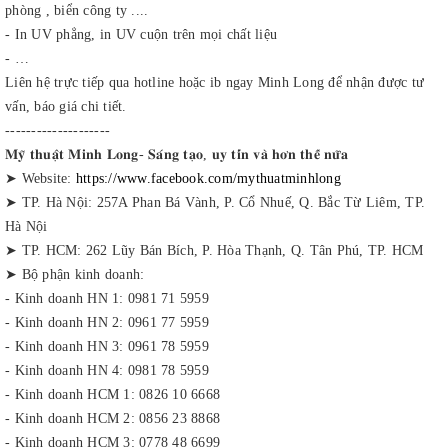
phòng , biển công ty ....
- In UV phẳng, in UV cuộn trên mọi chất liệu
- …
Liên hệ trực tiếp qua hotline hoặc ib ngay Minh Long để nhận được tư
vấn, báo giá chi tiết.
--------------------
𝐌𝐲̃ 𝐭𝐡𝐮𝐚̣̂𝐭 𝐌𝐢𝐧𝐡 𝐋𝐨𝐧𝐠- 𝐒𝐚́𝐧𝐠 𝐭𝐚̣𝐨, 𝐮𝐲 𝐭𝐢́𝐧 𝐯𝐚̀ 𝐡𝐨̛𝐧 𝐭𝐡𝐞̂́ 𝐧𝐮̛̃𝐚
➤ Website:
https://www.facebook.com/mythuatminhlong
➤ TP. Hà Nội: 257A Phan Bá Vành, P. Cổ Nhuế, Q. Bắc Từ Liêm, TP.
Hà Nội
➤ TP. HCM: 262 Lũy Bán Bích, P. Hòa Thạnh, Q. Tân Phú, TP. HCM
➤ Bộ phận kinh doanh:
- Kinh doanh HN 1: 0981 71 5959
- Kinh doanh HN 2: 0961 77 5959
- Kinh doanh HN 3: 0961 78 5959
- Kinh doanh HN 4: 0981 78 5959
- Kinh doanh HCM 1: 0826 10 6668
- Kinh doanh HCM 2: 0856 23 8868
- Kinh doanh HCM 3: 0778 48 6699