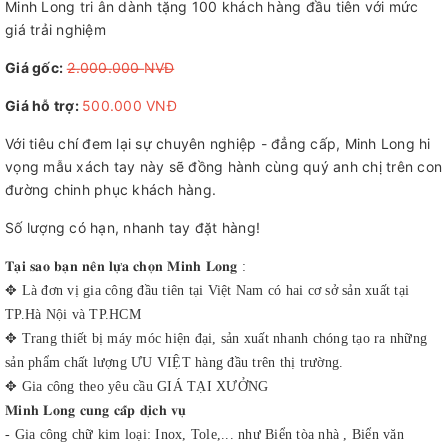
Minh Long tri ân dành tặng 100 khách hàng đầu tiên với mức
giá trải nghiệm
Giá gốc:
2̶.̶0̶0̶0̶.̶0̶0̶0̶ ̶N̶V̶Đ̶
Giá hỗ trợ:
500.000 VNĐ
Với tiêu chí đem lại sự chuyên nghiệp - đẳng cấp, Minh Long hi
vọng mẫu xách tay này sẽ đồng hành cùng quý anh chị trên con
đường chinh phục khách hàng.
Số lượng có hạn, nhanh tay đặt hàng!
𝐓𝐚̣𝐢 𝐬𝐚𝐨 𝐛𝐚̣𝐧 𝐧𝐞̂𝐧 𝐥𝐮̛̣𝐚 𝐜𝐡𝐨̣𝐧 𝐌𝐢𝐧𝐡 𝐋𝐨𝐧𝐠 :
✥ Là đơn vị gia công đầu tiên tại Việt Nam có hai cơ sở sản xuất tại
TP.Hà Nội và TP.HCM
✥ Trang thiết bị máy móc hiện đại, sản xuất nhanh chóng tạo ra những
sản phẩm chất lượng ƯU VIỆT hàng đầu trên thị trường.
✥ Gia công theo yêu cầu GIÁ TẠI XƯỞNG
𝐌𝐢𝐧𝐡 𝐋𝐨𝐧𝐠 𝐜𝐮𝐧𝐠 𝐜𝐚̂́𝐩 𝐝𝐢̣𝐜𝐡 𝐯𝐮̣
- Gia công chữ kim loại: Inox, Tole,... như Biển tòa nhà , Biển văn