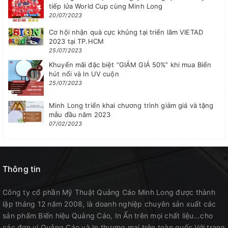
tiếp lửa World Cup cùng Minh Long
20/07/2023
Cơ hội nhận quà cực khủng tại triển lãm VIETAD
2023 tại TP.HCM
25/07/2023
Khuyến mãi đặc biệt “GIẢM GIÁ 50%” khi mua Biển
hút nổi và In UV cuộn
25/07/2023
Minh Long triển khai chương trình giảm giá và tặng
mẫu đầu năm 2023
07/02/2023
Thông tin
Công ty cổ phần Mỹ Thuật Quảng Cáo Minh Long được thành
lập tháng 12 năm 2008, là doanh nghiệp chuyên sản xuất các
sản phẩm Biển hiệu Quảng Cáo, In Ấn trên mọi chất liệu...cho
các đơn vị Quảng Cáo và In thương mại trên toàn quốc Với trang