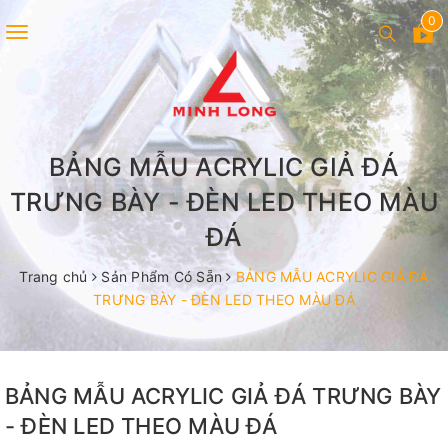
0
Toggle
navigation
BẢNG MẪU ACRYLIC GIẢ ĐÁ
TRƯNG BÀY - ĐÈN LED THEO MÀU
ĐÁ
Trang chủ
Sản Phẩm Có Sẵn
BẢNG MẪU ACRYLIC GIẢ ĐÁ
TRƯNG BÀY - ĐÈN LED THEO MÀU ĐÁ
BẢNG MẪU ACRYLIC GIẢ ĐÁ TRƯNG BÀY
- ĐÈN LED THEO MÀU ĐÁ