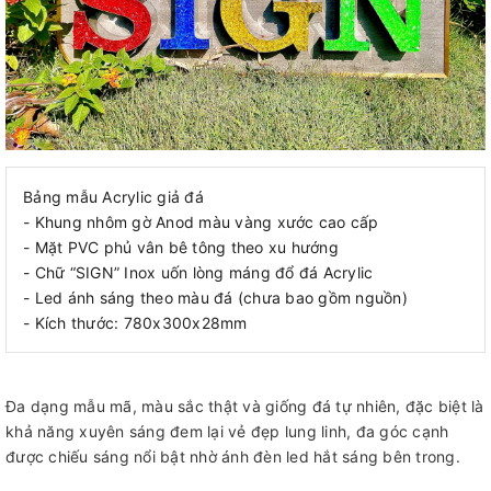
Bảng mẫu Acrylic giả đá
- Khung nhôm gờ Anod màu vàng xước cao cấp
- Mặt PVC phủ vân bê tông theo xu hướng
- Chữ “SIGN” Inox uốn lòng máng đổ đá Acrylic
- Led ánh sáng theo màu đá (chưa bao gồm nguồn)
- Kích thước: 780x300x28mm
Đa dạng mẫu mã, màu sắc thật và giống đá tự nhiên, đặc biệt là
khả năng xuyên sáng đem lại vẻ đẹp lung linh, đa góc cạnh
được chiếu sáng nổi bật nhờ ánh đèn led hắt sáng bên trong.