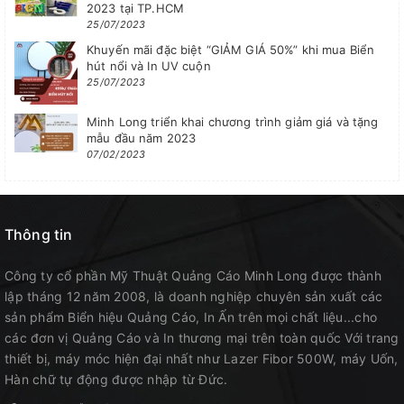
2023 tại TP.HCM
25/07/2023
Khuyến mãi đặc biệt “GIẢM GIÁ 50%” khi mua Biển
hút nổi và In UV cuộn
25/07/2023
Minh Long triển khai chương trình giảm giá và tặng
mẫu đầu năm 2023
07/02/2023
Thông tin
Công ty cổ phần Mỹ Thuật Quảng Cáo Minh Long được thành
lập tháng 12 năm 2008, là doanh nghiệp chuyên sản xuất các
sản phẩm Biển hiệu Quảng Cáo, In Ấn trên mọi chất liệu...cho
các đơn vị Quảng Cáo và In thương mại trên toàn quốc Với trang
thiết bị, máy móc hiện đại nhất như Lazer Fibor 500W, máy Uốn,
Hàn chữ tự động được nhập từ Đức.