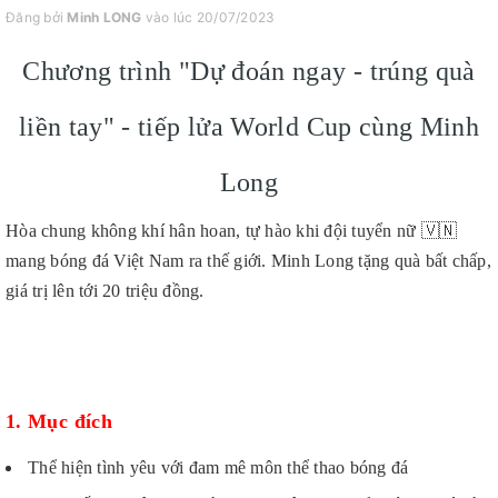
Đăng bởi
Minh LONG
vào lúc 20/07/2023
Chương trình "Dự đoán ngay - trúng quà
liền tay" - tiếp lửa World Cup cùng Minh
Long
Hòa chung không khí hân hoan, tự hào khi đội tuyển nữ 🇻🇳
mang bóng đá Việt Nam ra thế giới. Minh Long tặng quà bất chấp,
giá trị lên tới 20 triệu đồng.
1. Mụ
c
đ
ích
Thể hiện tình yêu với đam mê môn thể thao bóng đá