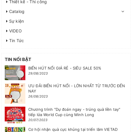
Thiết kế - Thi công
Catalog
Sự kiện
VIDEO
Tin Tức
TIN NỔI BẬT
BIỂN HÚT NỔI GIÁ RẺ - SIÊU SALE 50%
29/08/2023
ƯU ĐÃI BIỂN HÚT NỔI - LỚN NHẤT TỪ TRƯỚC ĐẾN
NAY
26/08/2023
Chương trình "Dự đoán ngay - trúng quà liền tay"
tiếp lửa World Cup cùng Minh Long
20/07/2023
Cơ hội nhận quà cực khủng tại triển lãm VIETAD