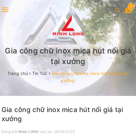
0
Toggle
navigation
Gia công chữ inox mica hút nổi giá
tại xưởng
Trang chủ
Tin Tức
Gia công chữ inox mica hút nổi giá tại
xưởng
Gia công chữ inox mica hút nổi giá tại
xưởng
Đăng bởi
Minh LONG
vào lúc 29/03/2023