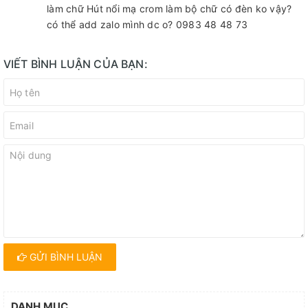
làm chữ Hút nổi mạ crom làm bộ chữ có đèn ko vậy?
có thể add zalo mình dc o? 0983 48 48 73
VIẾT BÌNH LUẬN CỦA BẠN:
GỬI BÌNH LUẬN
DANH MỤC