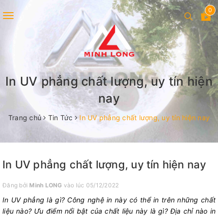
0
Toggle
navigation
In UV phẳng chất lượng, uy tín hiện
nay
Trang chủ
Tin Tức
In UV phẳng chất lượng, uy tín hiện nay
In UV phẳng chất lượng, uy tín hiện nay
Đăng bởi
Minh LONG
vào lúc 05/12/2022
In UV phẳng là gì? Công nghệ in này có thể in trên những chất
liệu nào? Ưu điểm nổi bật của chất liệu này là gì? Địa chỉ nào in