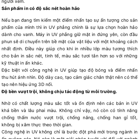
người xem.
Sản phẩm in có độ sắc nét hoàn hảo
Nếu bạn đang tìm kiếm một điểm nhấn tạo sự ấn tượng cho sản
phẩm của mình thì in UV phẳng chính là sự lựa chọn hoàn hảo
dành cho vanh. Máy in UV phẳng giữ mặt in đứng yên, còn đầu
phun sẽ di chuyển trên bề mặt của vật liệu với một khoảng cách
nhất định. Điều này giúp cho khi in nhiều lớp màu tương thích
cho bản in sắc nét, tinh tế, màu sắc tươi tắn hơn so với những
kỹ thuật in ấn khác.
Đặc biệt với công nghệ in UV giúp tạo độ bóng và điểm nhấn
thu hút ánh nhìn. Độ dày cao, tạo cảm giác chân thật nên có thể
tạo nên hiệu ứng 3D nổi.
Độ bền vượt trội, không chịu tác động từ môi trường.
Nhờ có chất lượng màu sắc tốt và ổn định nên các bản in UV
khá bền và lâu phai màu. Không chỉ vậy, nó còn có tính năng
chống thấm nước vượt trội, chống nắng, chống han gỉ tốt,
không bị xâm thực theo thời gian.
Công nghệ in UV không chỉ là bước đột phá mới trong ngành in
ấn quảng cáo. Nó còn là một giải pháp tuyệt vời đối với ngành