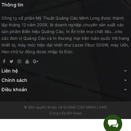
Thông tin
Công ty cổ phần Mỹ Thuật Quảng Cáo Minh Long được thành
lập tháng 12 năm 2008, là doanh nghiệp chuyên sản xuất các
sản phẩm Biển hiệu Quảng Cáo, In Ấn trên mọi chất liệu...cho
các đơn vị Quảng Cáo và In thương mại trên toàn quốc Với trang
thiết bị, máy móc hiện đại nhất như Lazer Fibor 500W, máy Uốn,
Hàn chữ tự động được nhập từ Đức.
Liên hệ
Chính sách
Điều khoản
© Bản quyền thuộc về
QUẢNG CÁO MINH LONG
Cung cấp bởi
Sapo