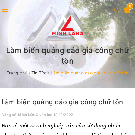
0
Toggle
navigation
Làm biển quảng cáo gia công chữ
tôn
Trang chủ
Tin Tức
Làm biển quảng cáo gia công chữ tôn
Làm biển quảng cáo gia công chữ tôn
Đăng bởi
Minh LONG
vào lúc 12/12/2022
Bạn là một doanh nghiệp lớn cần sử dụng nhiều