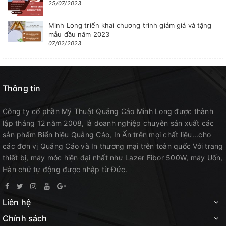
25/07/2023
Minh Long triển khai chương trình giảm giá và tặng
mẫu đầu năm 2023
07/02/2023
Thông tin
Công ty cổ phần Mỹ Thuật Quảng Cáo Minh Long được thành
lập tháng 12 năm 2008, là doanh nghiệp chuyên sản xuất các
sản phẩm Biển hiệu Quảng Cáo, In Ấn trên mọi chất liệu...cho
các đơn vị Quảng Cáo và In thương mại trên toàn quốc Với trang
thiết bị, máy móc hiện đại nhất như Lazer Fibor 500W, máy Uốn,
Hàn chữ tự động được nhập từ Đức.
Liên hệ
Chính sách