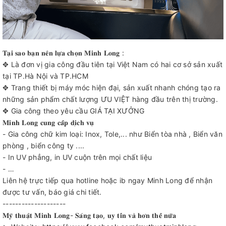
𝐓𝐚̣𝐢 𝐬𝐚𝐨 𝐛𝐚̣𝐧 𝐧𝐞̂𝐧 𝐥𝐮̛̣𝐚 𝐜𝐡𝐨̣𝐧 𝐌𝐢𝐧𝐡 𝐋𝐨𝐧𝐠 :
✥ Là đơn vị gia công đầu tiên tại Việt Nam có hai cơ sở sản xuất
tại TP.Hà Nội và TP.HCM
✥ Trang thiết bị máy móc hiện đại, sản xuất nhanh chóng tạo ra
những sản phẩm chất lượng ƯU VIỆT hàng đầu trên thị trường.
✥ Gia công theo yêu cầu GIÁ TẠI XƯỞNG
𝐌𝐢𝐧𝐡 𝐋𝐨𝐧𝐠 𝐜𝐮𝐧𝐠 𝐜𝐚̂́𝐩 𝐝𝐢̣𝐜𝐡 𝐯𝐮̣
- Gia công chữ kim loại: Inox, Tole,... như Biển tòa nhà , Biển văn
phòng , biển công ty ....
- In UV phẳng, in UV cuộn trên mọi chất liệu
- …
Liên hệ trực tiếp qua hotline hoặc ib ngay Minh Long để nhận
được tư vấn, báo giá chi tiết.
--------------------
𝐌𝐲̃ 𝐭𝐡𝐮𝐚̣̂𝐭 𝐌𝐢𝐧𝐡 𝐋𝐨𝐧𝐠- 𝐒𝐚́𝐧𝐠 𝐭𝐚̣𝐨, 𝐮𝐲 𝐭𝐢́𝐧 𝐯𝐚̀ 𝐡𝐨̛𝐧 𝐭𝐡𝐞̂́ 𝐧𝐮̛̃𝐚