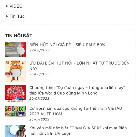
VIDEO
Tin Tức
TIN NỔI BẬT
BIỂN HÚT NỔI GIÁ RẺ - SIÊU SALE 50%
29/08/2023
ƯU ĐÃI BIỂN HÚT NỔI - LỚN NHẤT TỪ TRƯỚC ĐẾN
NAY
26/08/2023
Chương trình "Dự đoán ngay - trúng quà liền tay"
tiếp lửa World Cup cùng Minh Long
20/07/2023
Cơ hội nhận quà cực khủng tại triển lãm VIETAD
2023 tại TP.HCM
25/07/2023
Khuyến mãi đặc biệt “GIẢM GIÁ 50%” khi mua Biển
hút nổi và In UV cuộn