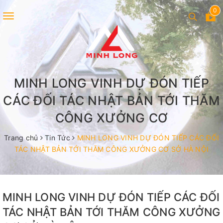
0
Toggle
navigation
MINH LONG VINH DỰ ĐÓN TIẾP
CÁC ĐỐI TÁC NHẬT BẢN TỚI THĂM
CÔNG XƯỞNG CƠ
Trang chủ
Tin Tức
MINH LONG VINH DỰ ĐÓN TIẾP CÁC ĐỐI
TÁC NHẬT BẢN TỚI THĂM CÔNG XƯỞNG CƠ SỞ HÀ NỘI
MINH LONG VINH DỰ ĐÓN TIẾP CÁC ĐỐI
TÁC NHẬT BẢN TỚI THĂM CÔNG XƯỞNG