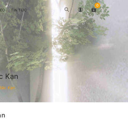
0
DEO
TIN TỨC
ắc Kạn
 Bắc Kạn
ạn