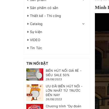
Minh L
Sản phẩm có sẵn
Thiết kế - Thi công
Catalog
Sự kiện
VIDEO
Tin Tức
TIN NỔI BẬT
BIỂN HÚT NỔI GIÁ RẺ -
SIÊU SALE 50%
29/08/2023
ƯU ĐÃI BIỂN HÚT NỔI -
LỚN NHẤT TỪ TRƯỚC
ĐẾN NAY
26/08/2023
Chương trình "Dự đoán