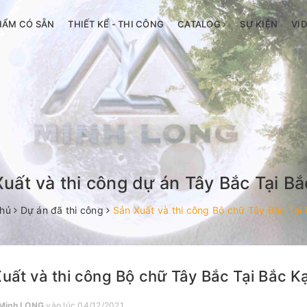
HẨM CÓ SẴN
THIẾT KẾ - THI CÔNG
CATALOG
SỰ KIỆN
VI
uất và thi công dự án Tây Bắc Tại B
chủ
Dự án đã thi công
Sản Xuất và thi công Bộ chữ Tây Bắc Tại
uất và thi công Bộ chữ Tây Bắc Tại Bắc K
Minh LONG
vào lúc 04/12/2021