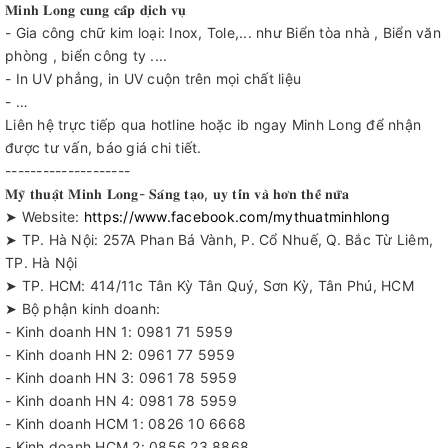
𝐌𝐢𝐧𝐡 𝐋𝐨𝐧𝐠 𝐜𝐮𝐧𝐠 𝐜𝐚̂́𝐩 𝐝𝐢̣𝐜𝐡 𝐯𝐮̣
- Gia công chữ kim loại: Inox, Tole,... như Biển tòa nhà , Biển văn
phòng , biển công ty ....
- In UV phẳng, in UV cuộn trên mọi chất liệu
- …
Liên hệ trực tiếp qua hotline hoặc ib ngay Minh Long để nhận
được tư vấn, báo giá chi tiết.
--------------------
𝐌𝐲̃ 𝐭𝐡𝐮𝐚̣̂𝐭 𝐌𝐢𝐧𝐡 𝐋𝐨𝐧𝐠- 𝐒𝐚́𝐧𝐠 𝐭𝐚̣𝐨, 𝐮𝐲 𝐭𝐢́𝐧 𝐯𝐚̀ 𝐡𝐨̛𝐧 𝐭𝐡𝐞̂́ 𝐧𝐮̛̃𝐚
➤ Website:
https://www.facebook.com/mythuatminhlong
➤ TP. Hà Nội: 257A Phan Bá Vành, P. Cổ Nhuế, Q. Bắc Từ Liêm,
TP. Hà Nội
➤ TP. HCM: 414/11c Tân Kỳ Tân Quý, Sơn Kỳ, Tân Phú, HCM
➤ Bộ phận kinh doanh:
- Kinh doanh HN 1: 0981 71 5959
- Kinh doanh HN 2: 0961 77 5959
- Kinh doanh HN 3: 0961 78 5959
- Kinh doanh HN 4: 0981 78 5959
- Kinh doanh HCM 1: 0826 10 6668
- Kinh doanh HCM 2: 0856 23 8868