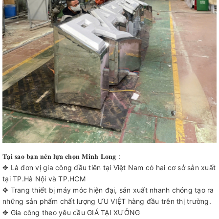
𝐓𝐚̣𝐢 𝐬𝐚𝐨 𝐛𝐚̣𝐧 𝐧𝐞̂𝐧 𝐥𝐮̛̣𝐚 𝐜𝐡𝐨̣𝐧 𝐌𝐢𝐧𝐡 𝐋𝐨𝐧𝐠 :
✥ Là đơn vị gia công đầu tiên tại Việt Nam có hai cơ sở sản xuất
tại TP.Hà Nội và TP.HCM
✥ Trang thiết bị máy móc hiện đại, sản xuất nhanh chóng tạo ra
những sản phẩm chất lượng ƯU VIỆT hàng đầu trên thị trường.
✥ Gia công theo yêu cầu GIÁ TẠI XƯỞNG