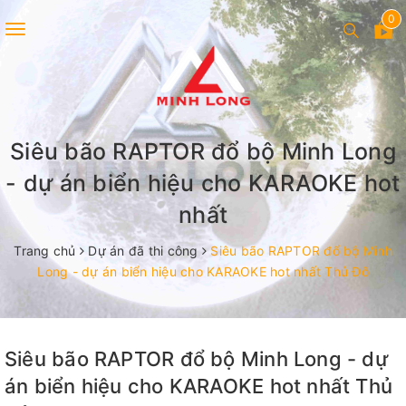
0
Toggle
navigation
Siêu bão RAPTOR đổ bộ Minh Long
- dự án biển hiệu cho KARAOKE hot
nhất
Trang chủ
Dự án đã thi công
Siêu bão RAPTOR đổ bộ Minh
Long - dự án biển hiệu cho KARAOKE hot nhất Thủ Đô
Siêu bão RAPTOR đổ bộ Minh Long - dự
án biển hiệu cho KARAOKE hot nhất Thủ