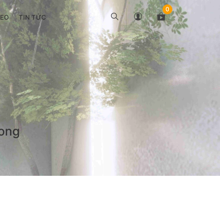
0
DEO
TIN TỨC
Long