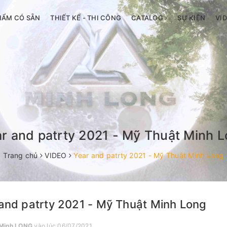
HẨM CÓ SẴN
THIẾT KẾ - THI CÔNG
CATALOG
SỰ KIỆN
VI
r and patrty 2021 - Mỹ Thuật Minh 
Trang chủ
VIDEO
Year and patrty 2021 - Mỹ Thuật Minh Long
and patrty 2021 - Mỹ Thuật Minh Long
Minh LONG
vào lúc 06/07/2021