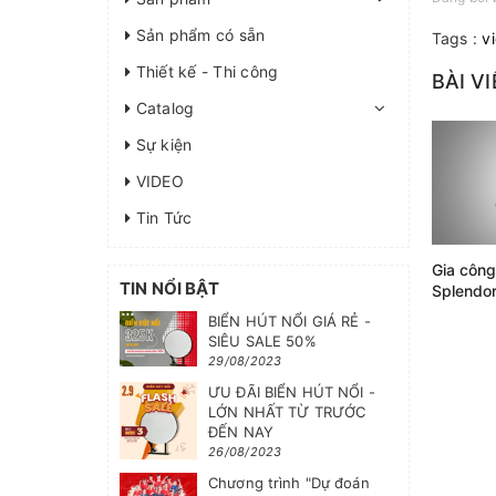
Sản phẩm có sẵn
Tags :
v
Thiết kế - Thi công
BÀI V
Catalog
Sự kiện
VIDEO
Tin Tức
Gia công
TIN NỔI BẬT
Splendo
BIỂN HÚT NỔI GIÁ RẺ -
SIÊU SALE 50%
29/08/2023
ƯU ĐÃI BIỂN HÚT NỔI -
LỚN NHẤT TỪ TRƯỚC
ĐẾN NAY
26/08/2023
Chương trình "Dự đoán