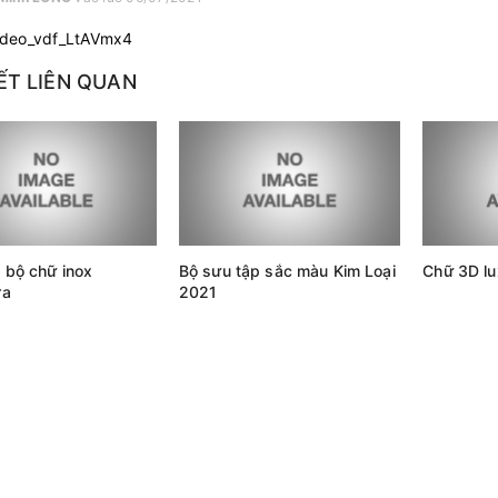
ideo_vdf_LtAVmx4
IẾT LIÊN QUAN
 bộ chữ inox
Bộ sưu tập sắc màu Kim Loại
Chữ 3D lu
ra
2021