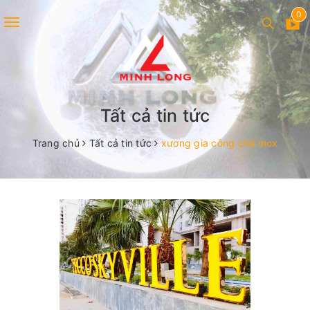
0
Toggle
navigation
Tất cả tin tức
Trang chủ
Tất cả tin tức
xương gia công chữ inox