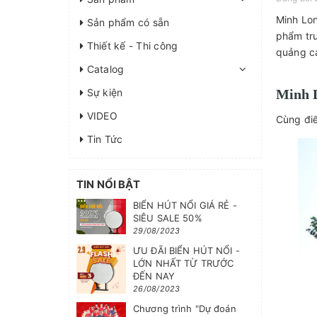
Minh Lon
Sản phẩm có sẵn
phẩm tr
Thiết kế - Thi công
quảng cá
Catalog
Sự kiện
Minh L
VIDEO
Cùng điể
Tin Tức
TIN NỔI BẬT
BIỂN HÚT NỔI GIÁ RẺ -
SIÊU SALE 50%
29/08/2023
ƯU ĐÃI BIỂN HÚT NỔI -
LỚN NHẤT TỪ TRƯỚC
ĐẾN NAY
26/08/2023
Chương trình "Dự đoán