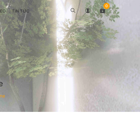
0
DEO
TIN TỨC
e
ome