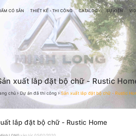
HẨM CÓ SẴN
THIẾT KẾ - THI CÔNG
CATALOG
SỰ KIỆN
VI
Sản xuất lắp đặt bộ chữ - Rustic Hom
ang chủ
Dự án đã thi công
Sản xuất lắp đặt bộ chữ - Rustic H
uất lắp đặt bộ chữ - Rustic Home
Minh LONG
vào lúc 05/02/2020