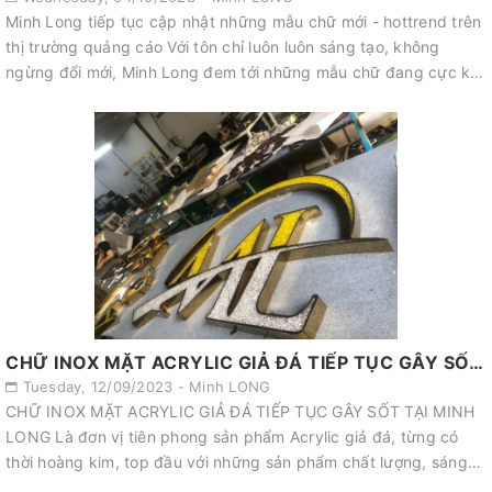
Minh Long tiếp tục cập nhật những mẫu chữ mới - hottrend trên
thị trường quảng cáo Với tôn chỉ luôn luôn sáng tạo, không
ngừng đổi mới, Minh Long đem tới những mẫu chữ đang cực kỳ
thịnh hành và đượ...
CHỮ INOX MẶT ACRYLIC GIẢ ĐÁ TIẾP TỤC GÂY SỐT TẠI MINH LONG
Tuesday, 12/09/2023 - Minh LONG
CHỮ INOX MẶT ACRYLIC GIẢ ĐÁ TIẾP TỤC GÂY SỐT TẠI MINH
LONG Là đơn vị tiên phong sản phẩm Acrylic giả đá, từng có
thời hoàng kim, top đầu với những sản phẩm chất lượng, sáng
tạo, sau gần 5...