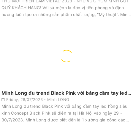
THƯ MỜI TRIỂN LÃM VIETAD 2023 - KHU VỰC HCM KÍNH GỬI
QUÝ KHÁCH HÀNG! Với sứ mệnh là đơn vị tiên phong và định
hướng luôn tạo ra những sản phẩm chất lượng, “Mỹ thuật”. Minh
Long Kính mời Quý khách h...
Minh Long đu trend Black Pink với bảng cầm tay led hồng siêu xinh
Friday, 28/07/2023 - Minh LONG
Minh Long đu trend Black Pink với bảng cầm tay led hồng siêu
xinh Concept Black Pink sẽ diễn ra tại Hà Nội vào ngày 29 -
30/7/2023. Minh Long được biết đến là 1 xưởng gia công các
biển hiệu quảng c...