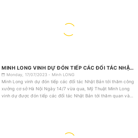
MINH LONG VINH DỰ ĐÓN TIẾP CÁC ĐỐI TÁC NHẬT BẢN TỚI THĂM CÔNG XƯỞNG CƠ SỞ HÀ NỘI
Monday, 17/07/2023 - Minh LONG
Minh Long vinh dự đón tiếp các đối tác Nhật Bản tới thăm công
xưởng cơ sở Hà Nội Ngày 14/7 vừa qua, Mỹ Thuật Minh Long
vinh dự được đón tiếp các đối tác Nhật Bản tới thăm quan và
khảo sát công xưởn...