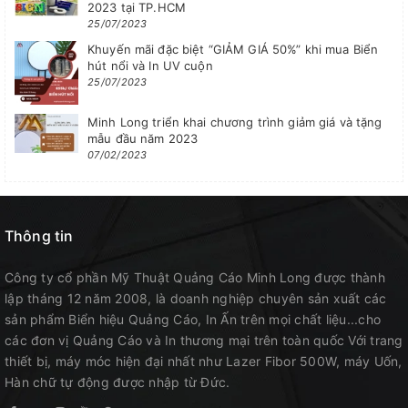
2023 tại TP.HCM
25/07/2023
Khuyến mãi đặc biệt “GIẢM GIÁ 50%” khi mua Biển
hút nổi và In UV cuộn
25/07/2023
Minh Long triển khai chương trình giảm giá và tặng
mẫu đầu năm 2023
07/02/2023
Thông tin
Công ty cổ phần Mỹ Thuật Quảng Cáo Minh Long được thành
lập tháng 12 năm 2008, là doanh nghiệp chuyên sản xuất các
sản phẩm Biển hiệu Quảng Cáo, In Ấn trên mọi chất liệu...cho
các đơn vị Quảng Cáo và In thương mại trên toàn quốc Với trang
thiết bị, máy móc hiện đại nhất như Lazer Fibor 500W, máy Uốn,
Hàn chữ tự động được nhập từ Đức.