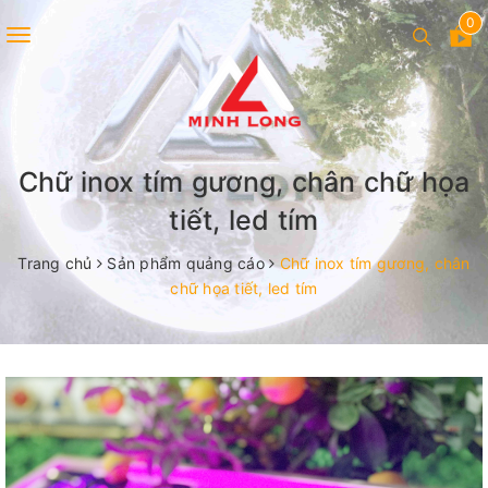
0
Toggle
navigation
Chữ inox tím gương, chân chữ họa
tiết, led tím
Trang chủ
Sản phẩm quảng cáo
Chữ inox tím gương, chân
chữ họa tiết, led tím